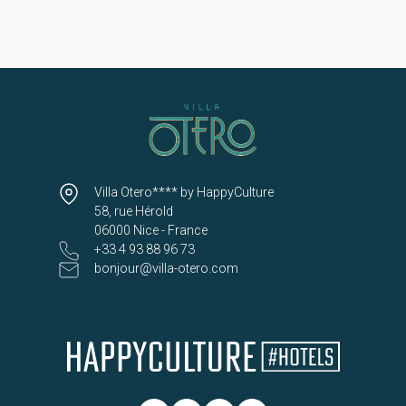
Villa Otero**** by HappyCulture
58, rue Hérold
06000 Nice - France
+33 4 93 88 96 73
bonjour@villa-otero.com